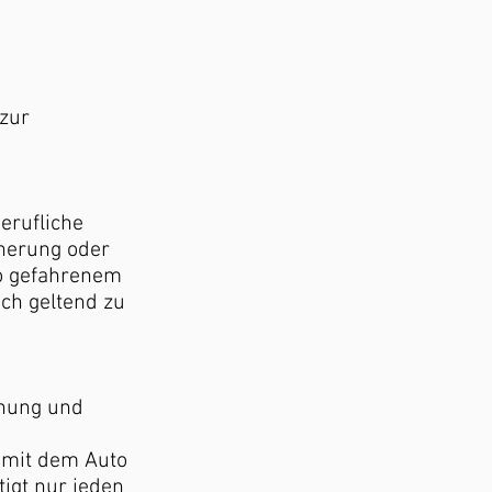
 zur
erufliche
cherung oder
ro gefahrenem
ich geltend zu
hnung und
e mit dem Auto
igt nur jeden