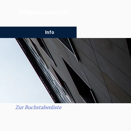
info@ksw-recht.de
Info
Zur Buchstabenliste