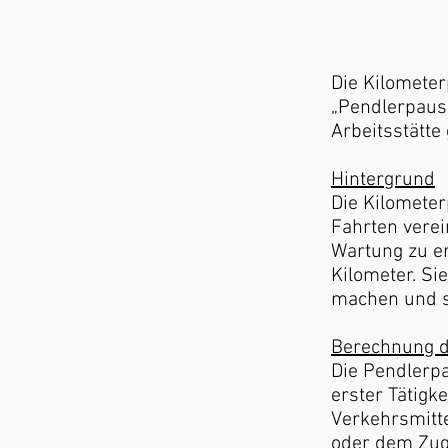
Die Kilomete
„Pendlerpausc
Arbeitsstätte
Hintergrund
Die Kilometer
Fahrten verei
Wartung zu er
Kilometer. Si
machen und s
Berechnung d
Die Pendlerp
erster Tätigke
Verkehrsmitte
oder dem Zug 