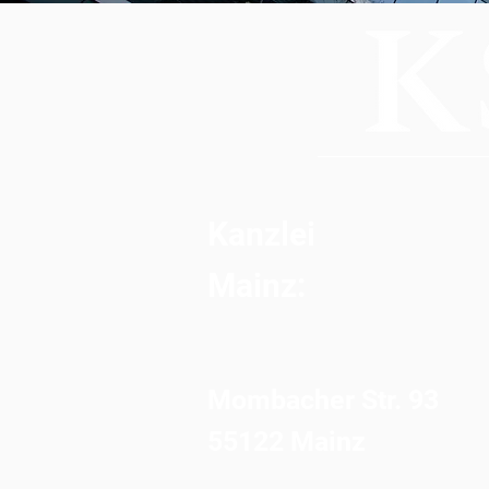
Kanzlei
Mainz:
Mombacher Str. 93
55122 Mainz