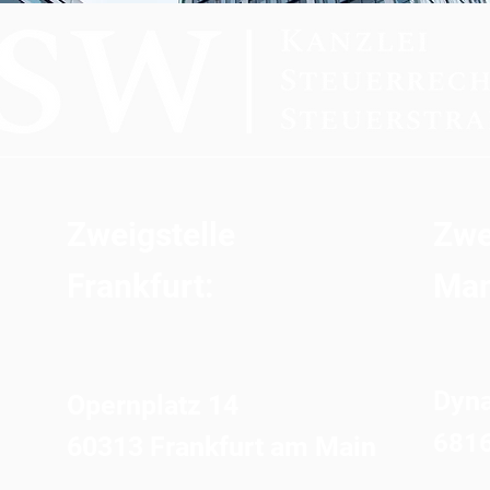
Zweigstelle
Zwe
Frankfurt:
Man
Dyn
Opernplatz 14
681
60313 Frankfurt am Main