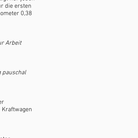
r die ersten
lometer 0,38
r Arbeit
g pauschal
er
n Kraftwagen