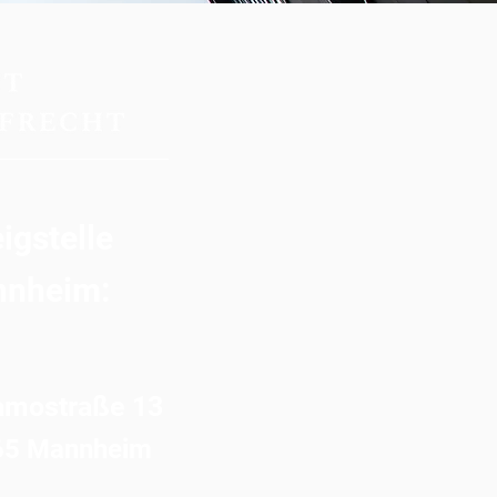
igstelle
nheim:
amostraße 13
65 Mannheim