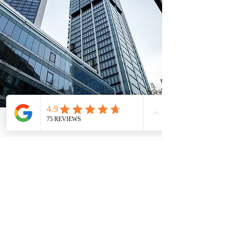
Telefon
Email
Adresse
Standorte
Kanzlei
Mainz:
Mombacher Str. 93