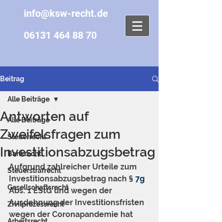
info@ksw-recht.de
06131 464 88 70
Beitrag
Alle Beiträge
Antworten auf
Alle Beiträge
Zweifelsfragen zum
Steuerrecht
Investitionsabzugsbetrag
Bankrecht
Aufgrund zahlreicher Urteile zum 
Steuerstrafrecht
Investitionsabzugsbetrag nach § 
7g
Gesellschaftsrecht
Abs. 1 EStG und wegen der 
Ausdehnung der Investitionsfristen 
Zivilprozessrecht
wegen der Coronapandemie hat 
Arbeitsrecht