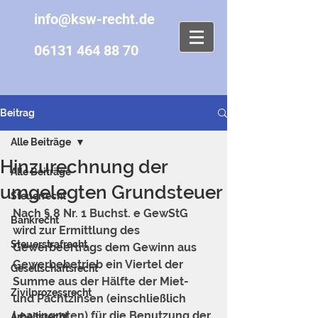
info@ksw-recht.de
06131 464 88 70
Beitrag
Alle Beiträge
Hinzurechnung der
Alle Beiträge
umgelegten Grundsteuer
Steuerrecht
Nach § 
8
 Nr. 1 Buchst. e GewStG 
Bankrecht
wird zur Ermittlung des 
Steuerstrafrecht
Gewerbeertrags dem Gewinn aus 
Gewerbebetrieb ein Viertel der 
Gesellschaftsrecht
Summe aus der Hälfte der Miet- 
Zivilprozessrecht
und Pachtzinsen (einschließlich 
Leasingraten) für die Benutzung der 
Arbeitsrecht