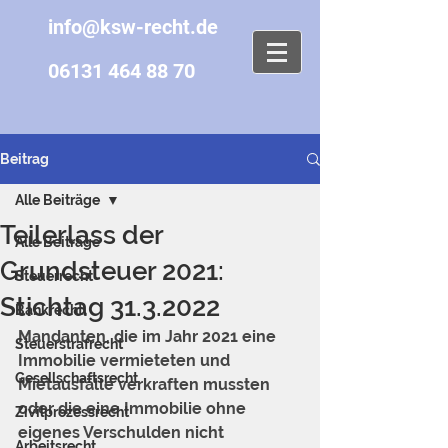
info@ksw-recht.de
06131 464 88 70
Beitrag
Alle Beiträge
Teilerlass der
Alle Beiträge
Grundsteuer 2021:
Steuerrecht
Stichtag 31.3.2022
Bankrecht
Mandanten, die im Jahr 2021 eine 
Steuerstrafrecht
Immobilie vermieteten und 
Gesellschaftsrecht
Mietausfälle verkraften mussten 
oder die eine Immobilie ohne 
Zivilprozessrecht
eigenes Verschulden nicht 
Arbeitsrecht