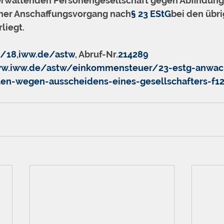
rwaltenden Personengesellschaft gegen Abfindun
cher Anschaffungsvorgang nach
§ 23 EStG
bei den übri
liegt.
4/18
,
iww.de/astw
, Abruf-Nr.
214289
ww.iww.de/astw/einkommensteuer/23-estg-anwac
ilen-wegen-ausscheidens-eines-gesellschafters-f1