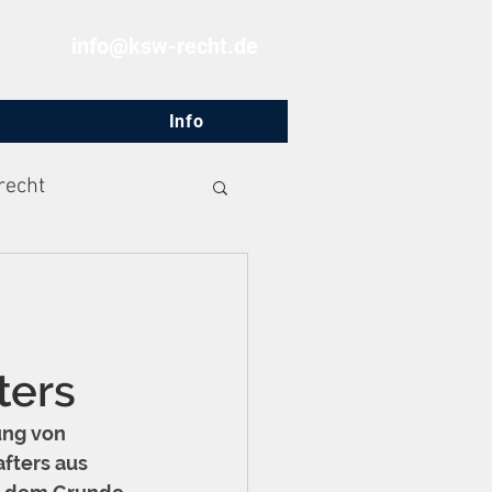
info@ksw-recht.de
Info
recht
ters
ng von 
fters aus 