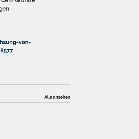
g dem Grunde 
gen 
hsung-von-
28577
Alle ansehen