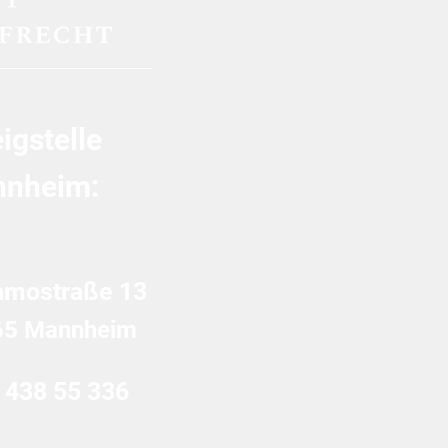
igstelle
nheim:
amostraße 13
65 Mannheim
 438 55 336