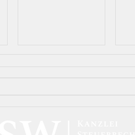
Neue BAföG-Regelungen:
BFH-
Höhere Förderbeträge und
Kryp
verbesserte Unterstützung
inne
für Studierende
steu