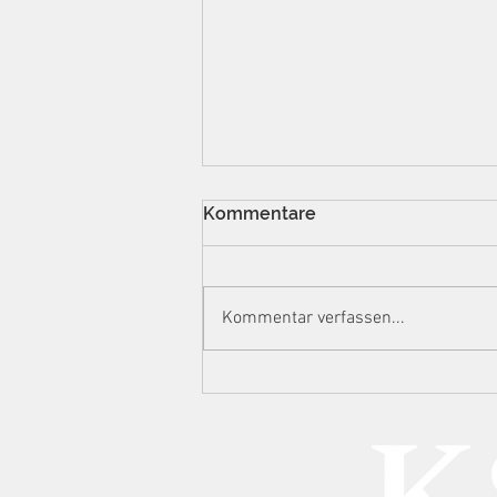
Kommentare
Kommentar verfassen...
Manipulierte
Auslesestreifen, 732.000
Euro Steuerschaden: BGH
zu Spielhallen, technischer
Urkundenfälschung und