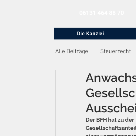
06131 464 88 70
Die Kanzlei
Alle Beiträge
Steuerrecht
Anwachs
Zivilprozessrecht
Arbe
Gesellsc
Ausschei
Der BFH hat zu der
Gesellschaftsantei