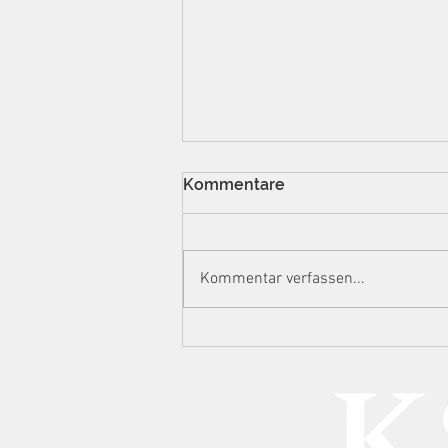
Kommentare
Kommentar verfassen...
BFH-Urteil: Gewinne aus
Kryptowährungen sind
innerhalb eines Jahres
steuerpflichtig