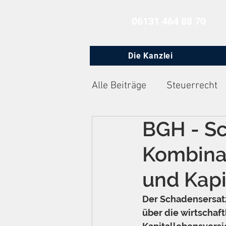
06131 464 88 70
Die Kanzlei
Alle Beiträge
Steuerrecht
BGH - S
Zivilprozessrecht
Arbe
Kombinat
und Kapi
Der Schadensersat
über die wirtschaf