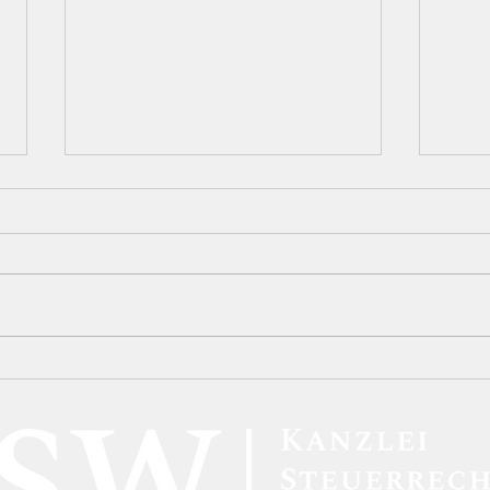
Steuerbetrug aufgedeckt:
Türk
Methoden der
Info
Finanzbehörden und
Was
mögliche Konsequenzen
Steu
müs