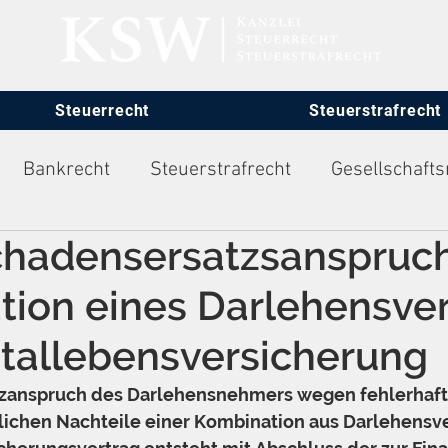
Steuerrecht
Steuerstrafrecht
Bankrecht
Steuerstrafrecht
Gesellschafts
chadensersatzsanspruch
itsrecht
ion eines Darlehensve
tallebensversicherung
zanspruch des Darlehensnehmers wegen fehlerhafte
tlichen Nachteile einer Kombination aus Darlehensv