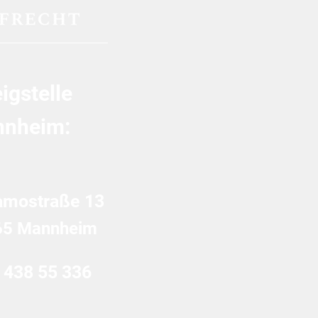
igstelle
nheim:
amostraße 13
65 Mannheim
 438 55 336