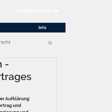
info@ksw-recht.de
Info
recht
 -
rtrages
r Aufklärung 
ertrag und 