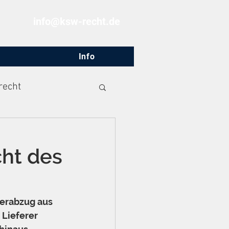
info@ksw-recht.de
Info
recht
cht des
erabzug aus 
 Lieferer 