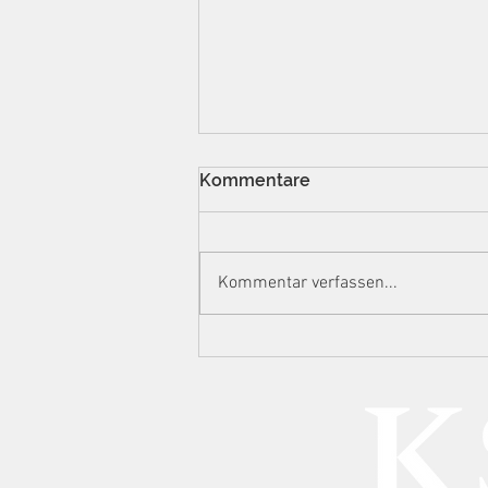
Kommentare
Kommentar verfassen...
Manipulierte
Auslesestreifen, 732.000
Euro Steuerschaden: BGH
zu Spielhallen, technischer
Urkundenfälschung und
GmbH-Haftung