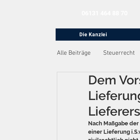
06131 464 88 70
Die Kanzlei
Alle Beiträge
Steuerrecht
Dem Vor
Zivilprozessrecht
Arbe
Lieferun
Lieferer
Nach Maßgabe der 
einer Lieferung i.S.