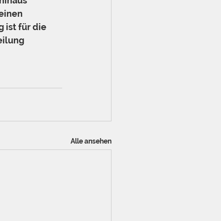
hinaus 
einen 
ist für die 
ilung 
Alle ansehen