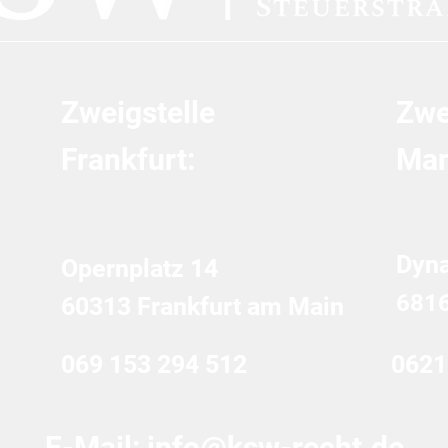
Zweigstelle
Zwe
Frankfurt:
Man
Dyn
Opernplatz 14
681
60313 Frankfurt am Main
069 153 294 512
0621
E-Mail:
info@ksw-recht.de