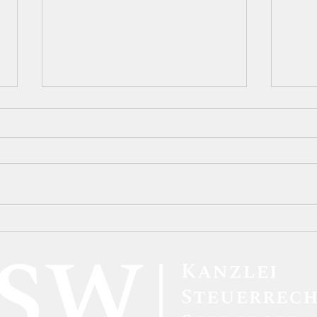
Neue BAföG-Regelungen:
BFH-
Höhere Förderbeträge und
Kryp
verbesserte Unterstützung
inne
für Studierende
steu