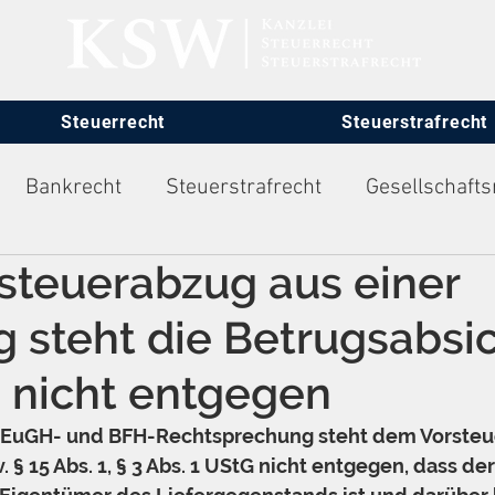
Steuerrecht
Steuerstrafrecht
Bankrecht
Steuerstrafrecht
Gesellschafts
steuerabzug aus einer
itsrecht
g steht die Betrugsabsi
s nicht entgegen
EuGH- und BFH-Rechtsprechung steht dem Vorsteu
v. § 15 Abs. 1, § 3 Abs. 1 UStG nicht entgegen, dass der