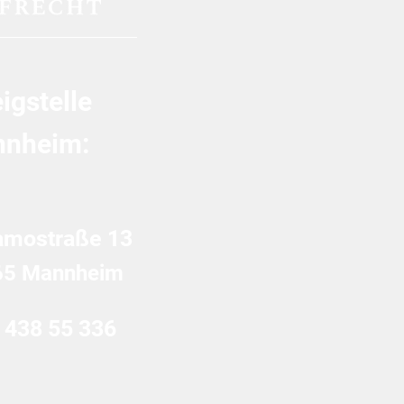
igstelle
nheim:
amostraße 13
65 Mannheim
 438 55 336