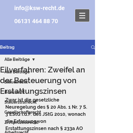
info@ksw-recht.de
06131 464 88 70
Beitrag
Alle Beiträge
Eilverfahren: Zweifel an
Alle Beiträge
der Besteuerung von
Steuerrecht
Erstattungszinsen
Bankrecht
Zwar ist die gesetzliche 
Steuerstrafrecht
Neuregelung des § 20 Abs. 1 Nr. 7 S. 
Gesellschaftsrecht
3 EStG i.d.F. des JStG 2010, wonach 
die Erfassung von 
Zivilprozessrecht
Erstattungszinsen nach § 233a AO 
Arbeitsrecht