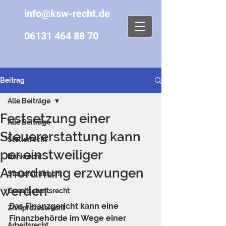
info@ksw-recht.de
06131 464 88 70
Beitrag
Alle Beiträge
Festsetzung einer
Alle Beiträge
Steuererstattung kann
Steuerrecht
per einstweiliger
Bankrecht
Anordnung erzwungen
Steuerstrafrecht
werden
Gesellschaftsrecht
Das Finanzgericht kann eine 
Zivilprozessrecht
Finanzbehörde im Wege einer 
Arbeitsrecht