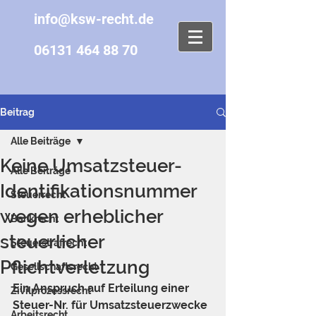
info@ksw-recht.de
06131 464 88 70
Beitrag
Alle Beiträge
Keine Umsatzsteuer-
Alle Beiträge
Identifikationsnummer
Steuerrecht
wegen erheblicher
Bankrecht
steuerlicher
Steuerstrafrecht
Pflichtverletzung
Gesellschaftsrecht
Ein Anspruch auf Erteilung einer 
Zivilprozessrecht
Steuer-Nr. für Umsatzsteuerzwecke 
Arbeitsrecht