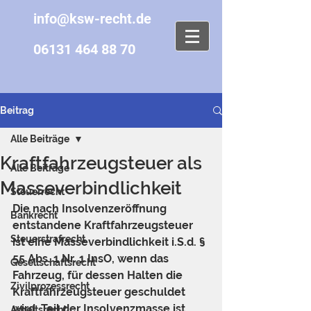
info@ksw-recht.de
06131 464 88 70
Beitrag
Alle Beiträge
Kraftfahrzeugsteuer als
Alle Beiträge
Masseverbindlichkeit
Steuerrecht
Die nach Insolvenzeröffnung 
Bankrecht
entstandene Kraftfahrzeugsteuer 
Steuerstrafrecht
ist eine Masseverbindlichkeit i.S.d. § 
55 Abs. 1 Nr. 1 InsO, wenn das 
Gesellschaftsrecht
Fahrzeug, für dessen Halten die 
Zivilprozessrecht
Kraftfahrzeugsteuer geschuldet 
wird, Teil der Insolvenzmasse ist. 
Arbeitsrecht