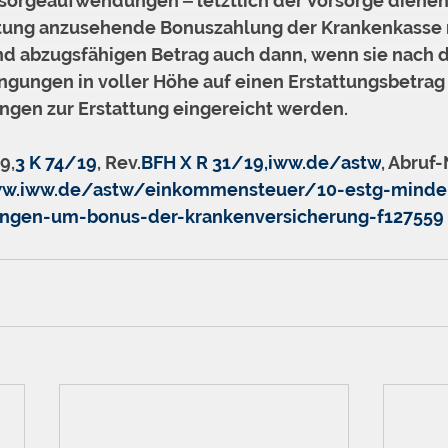
rsorgeaufwendungen ‒ letztlich der Vorsorge dienen.
ttung anzusehende Bonuszahlung der Krankenkasse 
d abzugsfähigen Betrag auch dann, wenn sie nach 
gungen in voller Höhe auf einen Erstattungsbetrag
gen zur Erstattung eingereicht werden.
9,
3 K 74/19
, Rev.
BFH X R 31/19,
iww.de/astw
, Abruf-
ww.iww.de/astw/einkommensteuer/10-estg-minde
ngen-um-bonus-der-krankenversicherung-f127559