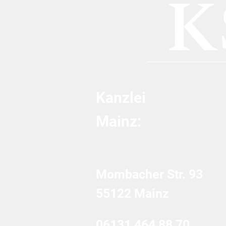
zu Spielhallen, technischer
Urkundenfälschung und
GmbH-Haftung
Kanzlei
Mainz:
Mombacher Str. 93
55122 Mainz
06131 464 88 70