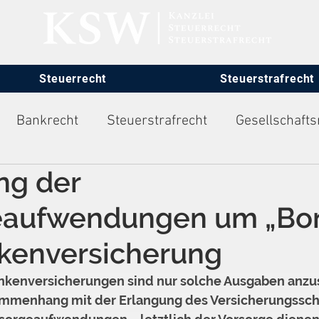
Steuerrecht
Steuerstrafrecht
Bankrecht
Steuerstrafrecht
Gesellschafts
ng der
itsrecht
eaufwendungen um „Bo
nkenversicherung
ankenversicherungen sind nur solche Ausgaben anzus
mmenhang mit der Erlangung des Versicherungssch