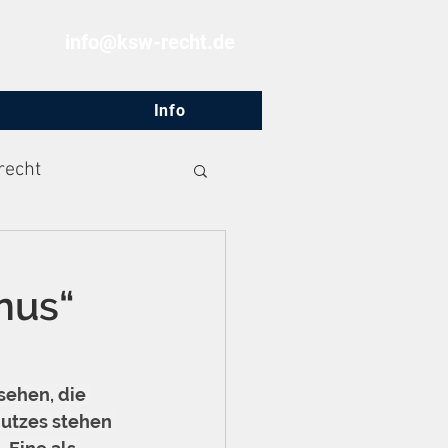
info@ksw-recht.de
Info
recht
nus“
ehen, die 
utzes stehen 