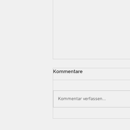
Kommentare
Kommentar verfassen...
Manipulierte
Auslesestreifen, 732.000
Euro Steuerschaden: BGH