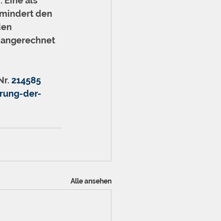
 Eine als 
mindert den 
den 
 angerechnet 
Nr. 
214585
rung-der-
Alle ansehen