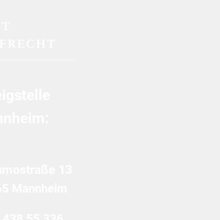
erpflichtig
igstelle
nheim:
amostraße 13
65 Mannheim
 438 55 336