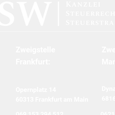
für Studierende
steu
Zweigstelle
Zwe
Frankfurt:
Man
Dyn
Opernplatz 14
681
60313 Frankfurt am Main
069 153 294 512
0621