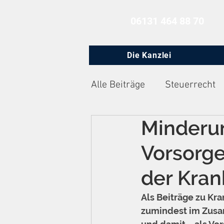
06131 464 88 70
Die Kanzlei
Alle Beiträge
Steuerrecht
Minderu
Zivilprozessrecht
Arbe
Vorsorg
der Kra
Als Beiträge zu Kr
zumindest im Zusa