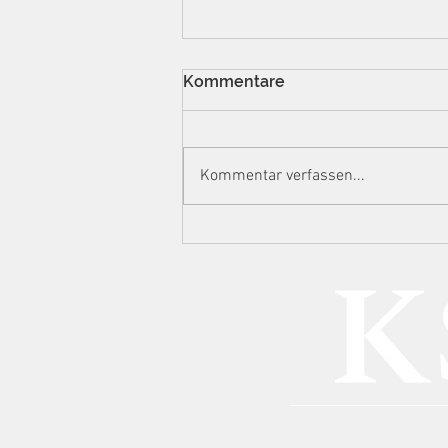
Kommentare
Kommentar verfassen...
Manipulierte
Auslesestreifen, 732.000
Euro Steuerschaden: BGH
zu Spielhallen, technischer
Urkundenfälschung und
GmbH-Haftung