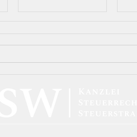
Neue BAföG-Regelungen:
BFH-
Höhere Förderbeträge und
Kryp
verbesserte Unterstützung
inne
für Studierende
steu