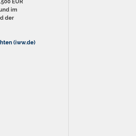
 1.500 EUR 
und im 
d der 
hten (iww.de)