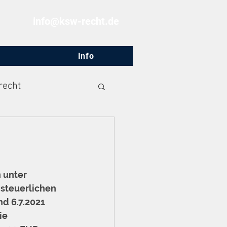
info@ksw-recht.de
Info
recht
 unter 
steuerlichen 
d 6.7.2021 
e 