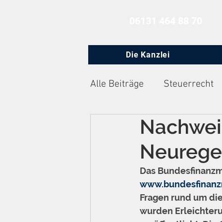
06131 464 88 70
Die Kanzlei
Alle Beiträge
Steuerrecht
Nachwei
Zivilprozessrecht
Arbe
Neurege
Das Bundesfinanzmi
www.bundesfinanz
Fragen rund um die 
wurden Erleichter