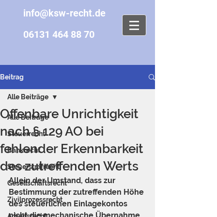
info@ksw-recht.de
06131 464 88 70
Beitrag
Alle Beiträge
Offenbare Unrichtigkeit
Alle Beiträge
nach § 129 AO bei
Steuerrecht
fehlender Erkennbarkeit
Bankrecht
des zutreffenden Werts
Steuerstrafrecht
Allein der Umstand, dass zur 
Gesellschaftsrecht
Bestimmung der zutreffenden Höhe 
Zivilprozessrecht
des steuerlichen Einlagekontos 
nicht die mechanische Übernahme 
Arbeitsrecht