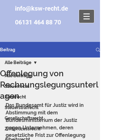
info@ksw-recht.de
06131 464 88 70
Beitrag
Alle Beiträge
Offenlegung von
Alle Beiträge
Rechnungslegungsunterl
Steuerrecht
agen
Bankrecht
Das Bundesamt für Justiz wird in 
Steuerstrafrecht
Abstimmung mit dem 
Gesellschaftsrecht
Bundesministerium der Justiz 
gegen Unternehmen, deren 
Zivilprozessrecht
gesetzliche Frist zur Offenlegung 
Arbeitsrecht