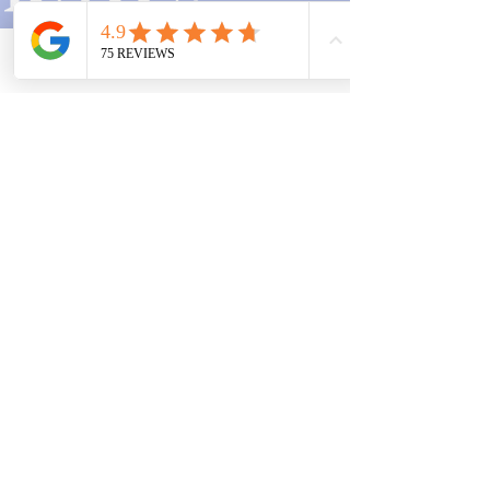
Studierende
Standorte
Telefon
Email
Adresse
Kanzlei
Mainz:
Mombacher Str. 93
55122 Mainz
06131 464 88 70
Zweigstelle
Frankfurt:
Opernplatz 14
60313 Frankfurt am Main
069 153 294 512