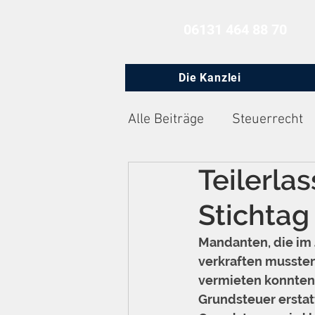
06131 464 88 70
Die Kanzlei
Alle Beiträge
Steuerrecht
Teilerla
Zivilprozessrecht
Arbe
Stichtag
Mandanten, die im 
verkraften mussten
vermieten konnten,
Grundsteuer erstatt