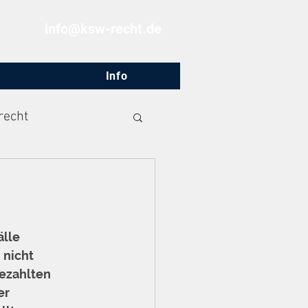
info@ksw-recht.de
Info
recht
lle 
nicht 
ezahlten 
er 