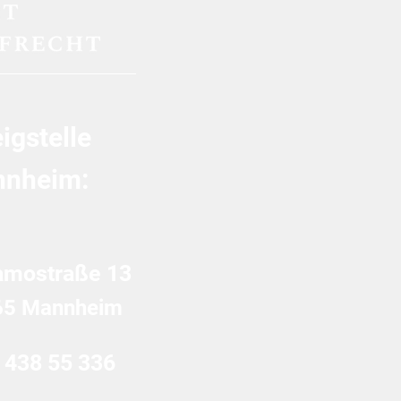
igstelle
nheim:
amostraße 13
65 Mannheim
 438 55 336