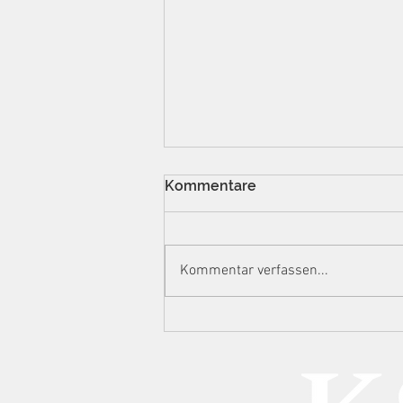
Kommentare
Kommentar verfassen...
Manipulierte
Auslesestreifen, 732.000
Euro Steuerschaden: BGH
zu Spielhallen, technischer
Urkundenfälschung und