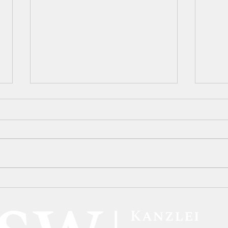
Neue BAföG-Regelungen:
BFH-
Höhere Förderbeträge und
Kryp
verbesserte Unterstützung
inne
für Studierende
steu