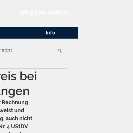
info@ksw-recht.de
Info
recht
is bei
ungen
er Rechnung 
weist und 
, auch nicht 
Nr. 4 UStDV 