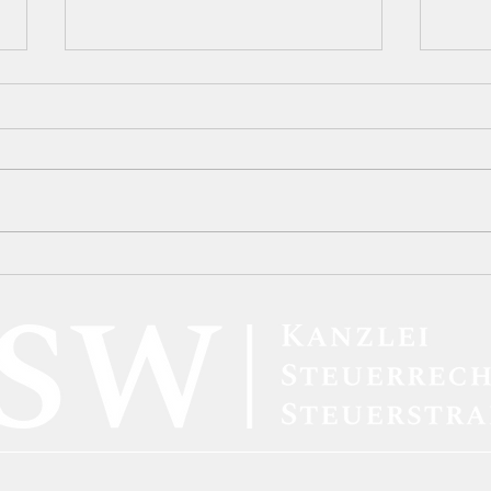
Neue BAföG-Regelungen:
BFH-
Höhere Förderbeträge und
Kryp
verbesserte Unterstützung
inne
für Studierende
steu