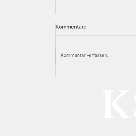
Kommentare
Kommentar verfassen...
Manipulierte
Auslesestreifen, 732.000
Euro Steuerschaden: BGH
zu Spielhallen, technischer
Urkundenfälschung und
GmbH-Haftung