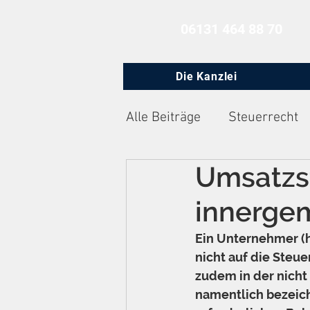
06131 464 88 70
Die Kanzlei
Alle Beiträge
Steuerrecht
Umsatzs
Zivilprozessrecht
Arbe
innergem
Ein Unternehmer (hi
nicht auf die Steu
zudem in der nicht
namentlich bezeichn