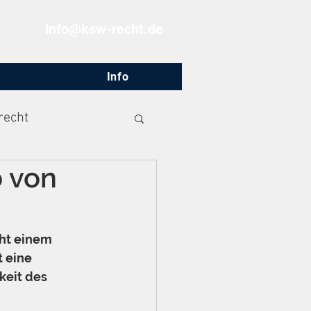
info@ksw-recht.de
Info
recht
 von
ht einem 
 eine 
keit des 