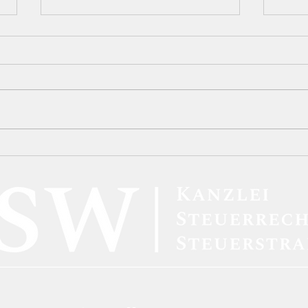
Neue BAföG-Regelungen:
BFH-
Höhere Förderbeträge und
Kryp
verbesserte Unterstützung
inne
für Studierende
steu