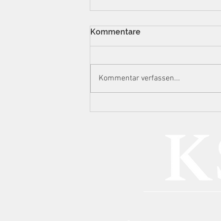
Kommentare
Kommentar verfassen...
Manipulierte
Auslesestreifen, 732.000
Euro Steuerschaden: BGH
zu Spielhallen, technischer
Urkundenfälschung und
GmbH-Haftung