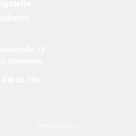
igstelle
nheim:
amostraße 13
65 Mannheim
 438 55 336
Datenschutzerklärun
g