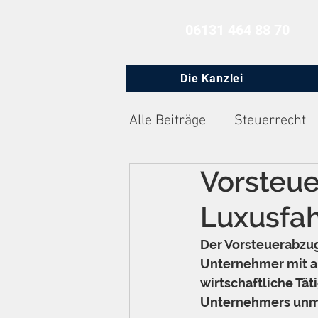
06131 464 88 70
Die Kanzlei
Alle Beiträge
Steuerrecht
Vorsteu
Zivilprozessrecht
Arbe
Luxusfa
Der Vorsteuerabzu
Unternehmer mit an
wirtschaftliche Tät
Unternehmers unmi