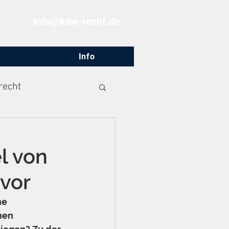
info@ksw-recht.de
Info
recht
l von
 vor
ne 
hen 