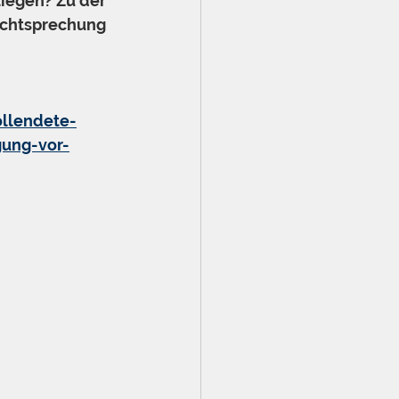
iegen? Zu der 
echtsprechung 
llendete-
gung-vor-