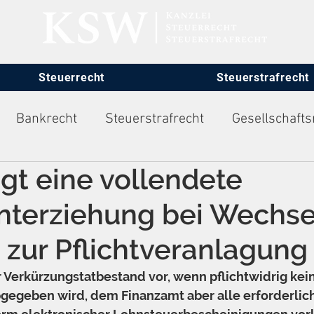
Steuerrecht
Steuerstrafrecht
Bankrecht
Steuerstrafrecht
Gesellschafts
gt eine vollendete
itsrecht
nterziehung bei Wechse
 zur Pflichtveranlagung
r Verkürzungstatbestand vor, wenn pflichtwidrig kei
gegeben wird, dem Finanzamt aber alle erforderlic