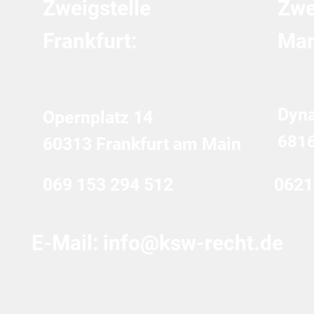
Zweigstelle
Zwe
Finanzbehörden und
Was
mögliche Konsequenzen
Steu
Frankfurt:
Man
müs
Dyn
Opernplatz 14
681
60313 Frankfurt am Main
069 153 294 512
0621
E-Mail:
info@ksw-recht.de