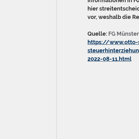
Informationen in F
hier streitentsche
vor, weshalb die R
Quelle: 
FG Münster 
https://www.otto-
steuerhinterziehu
2022-08-11.html