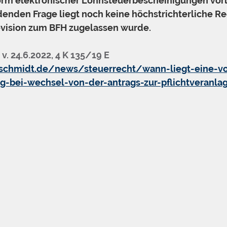
orm elektronischer Lohnsteuerbescheinigungen vorl
idenden Frage liegt noch keine höchstrichterliche R
evision zum BFH zugelassen wurde.
v. 24.6.2022, 4 K 135/19 E
schmidt.de/news/steuerrecht/wann-liegt-eine-vo
ng-bei-wechsel-von-der-antrags-zur-pflichtveranla