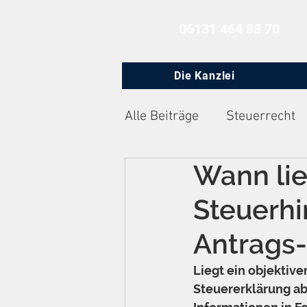
06131 464 88 70
Die Kanzlei
Alle Beiträge
Steuerrecht
Wann lie
Zivilprozessrecht
Arbe
Steuerhi
Antrags-
Liegt ein objektive
Steuererklärung ab