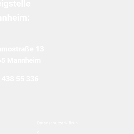
igstelle
 deutsche
erpflichtige wissen
nheim:
sen
amostraße 13
65 Mannheim
 438 55 336
Datenschutzerklärun
g