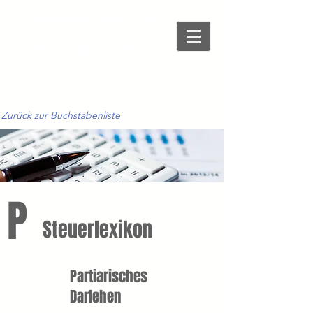
info@ksw-recht.de
06131 464 88 70
Zurück zur Buchstabenliste
P
Steuerlexikon
Partiarisches
Darlehen