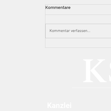
Kommentare
Kommentar verfassen...
Eskalationsstufe
Hausdurchsuchung:
Ermittlungsstrategien der
Steuerfahndung gegen
Content Creator im Lichte
von DAC7
Kanzlei