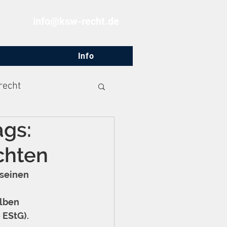
info@ksw-recht.de
Info
recht
ags:
chten
seinen 
lben 
6 EStG).