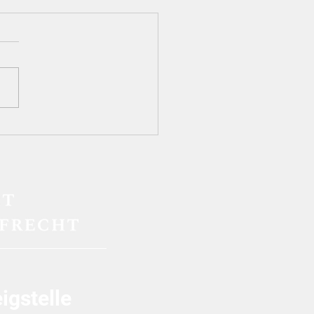
Grenzen der
teuerversagung bei
ssellgeschäften:
lässigkeit der
ektionstheorie“ und
-agit-Einwand im AdV-
ahren
igstelle