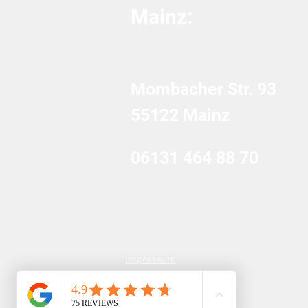
Mainz:
Mombacher Str. 93
55122 Mainz
06131 464 88 70
Impressum