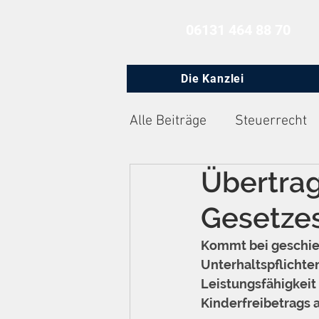
06131 464 88 70
Die Kanzlei
Alle Beiträge
Steuerrecht
Übertrag
Zivilprozessrecht
Arbe
Gesetze
Kommt bei geschied
Unterhaltspflichte
Leistungsfähigkeit 
Kinderfreibetrags a