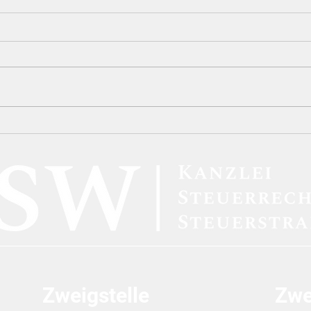
Die strafbefreiende
Die 
Selbstanzeige (§ 371 AO) in
Vors
der Plattformökonomie:
Karu
Eine dogmatische Analyse
Unzu
der Sperrwirkung im Lichte
„Inf
von DAC7
Dolo
Verf
Zweigstelle
Zwe