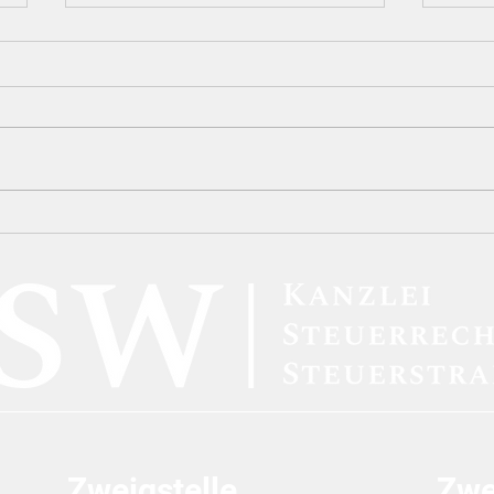
Die strafbefreiende
Die 
Selbstanzeige (§ 371 AO) in
Vors
der Plattformökonomie:
Karu
Eine dogmatische Analyse
Unzu
der Sperrwirkung im Lichte
„Inf
von DAC7
Dolo
Verf
Zweigstelle
Zwe