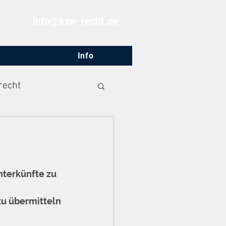
info@ksw-recht.de
Info
recht
nterkünfte zu 
u übermitteln 