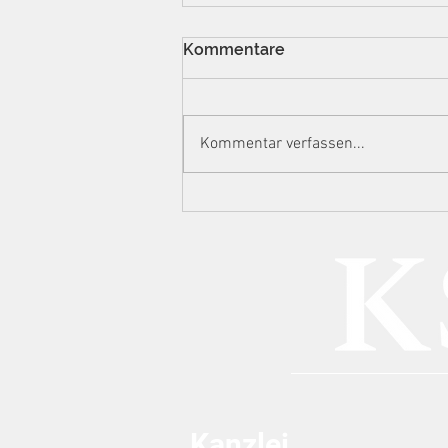
Kommentare
Kommentar verfassen...
Eskalationsstufe
Hausdurchsuchung:
Ermittlungsstrategien der
Steuerfahndung gegen
Content Creator im Lichte
von DAC7
Kanzlei