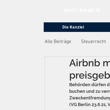
06131 464 88 70
Die Kanzlei
Alle Beiträge
Steuerrecht
Airbnb 
Zivilprozessrecht
Arbe
preisge
Behörden dürfen di
buchen und zu verm
Zweckentfremdung v
(VG Berlin 23.6.21, 