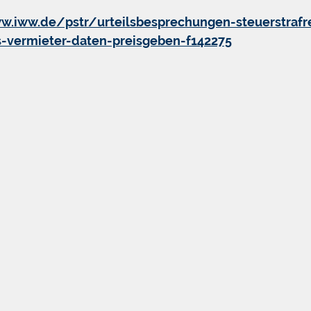
w.iww.de/pstr/urteilsbesprechungen-steuerstrafr
s-vermieter-daten-preisgeben-f142275