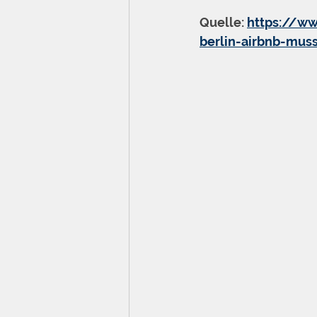
Quelle: 
https://ww
berlin-airbnb-mus