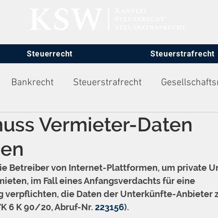
Steuerrecht
Steuerstrafrecht
Bankrecht
Steuerstrafrecht
Gesellschafts
muss Vermieter-Daten
itsrecht
ben
e Betreiber von Internet-Plattformen, um private U
ieten, im Fall eines Anfangsverdachts für eine 
erpflichten, die Daten der Unterkünfte-Anbieter z
VK 6 K 90/20, Abruf-Nr. 
223156
).