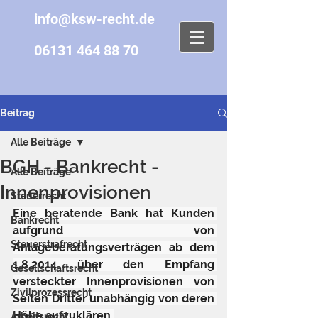
info@ksw-recht.de
06131 464 88 70
Beitrag
Alle Beiträge
BGH - Bankrecht -
Alle Beiträge
Innenprovisionen
Steuerrecht
Eine beratende Bank hat Kunden 
Bankrecht
aufgrund von 
Steuerstrafrecht
Anlageberatungsverträgen ab dem 
1.8.2014 über den Empfang 
Gesellschaftsrecht
versteckter Innenprovisionen von 
Zivilprozessrecht
Seiten Dritter unabhängig von deren 
Höhe aufzuklären.
Arbeitsrecht