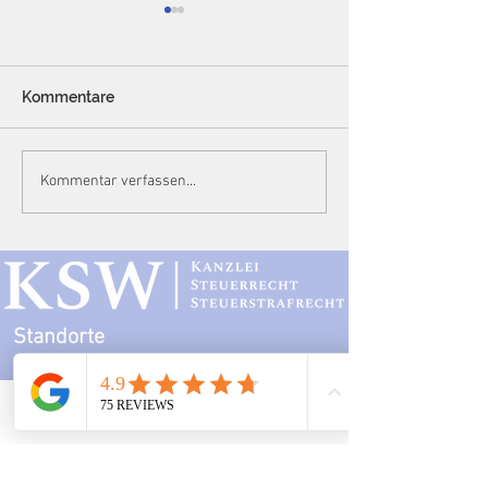
Kommentare
Die strafbefreiende
Die Grenzen de
Kommentar verfassen...
Selbstanzeige (§ 371 AO)
Vorsteuerversa
in der
Karussellgesch
Plattformökonomie: Eine
Unzulässigkeit 
dogmatische Analyse
„Infektionstheo
der Sperrwirkung im
Dolo-agit-Einw
Lichte von DAC7
AdV-Verfahren
Standorte
Kanzlei
Mainz:
Telefon
Email
Adresse
Mombacher Str. 93