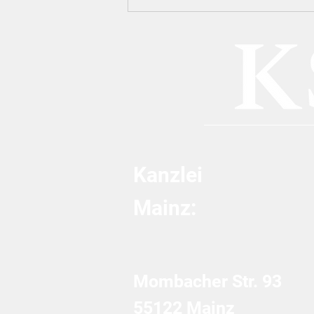
Eskalationsstufe
Hausdurchsuchung:
Ermittlungsstrategien der
Steuerfahndung gegen
Content Creator im Lichte
von DAC7
Kanzlei
Mainz:
Mombacher Str. 93
55122 Mainz