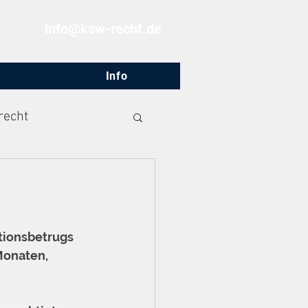
info@ksw-recht.de
Info
recht
ionsbetrugs 
Monaten, 