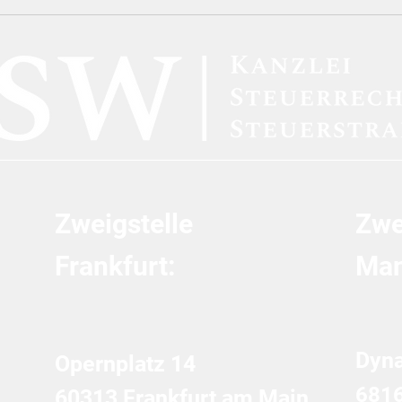
Die strafbefreiende
Die 
Selbstanzeige (§ 371 AO) in
Vors
der Plattformökonomie:
Karu
Eine dogmatische Analyse
Unzu
der Sperrwirkung im Lichte
„Inf
von DAC7
Dolo
Verf
Zweigstelle
Zwe
Frankfurt:
Man
Dyn
Opernplatz 14
681
60313 Frankfurt am Main