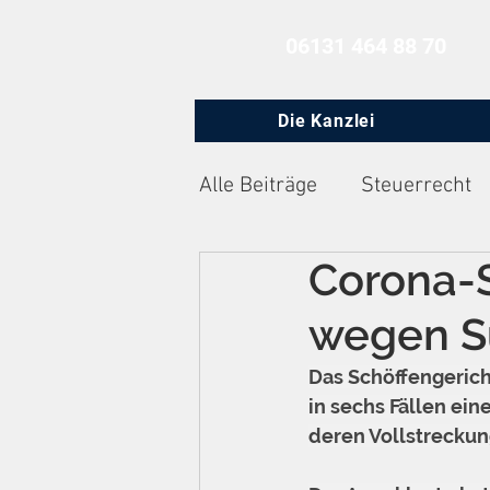
06131 464 88 70
Die Kanzlei
Alle Beiträge
Steuerrecht
Corona-S
Zivilprozessrecht
Arbe
wegen S
Das Schöffengeric
in sechs Fällen ei
deren Vollstreckun