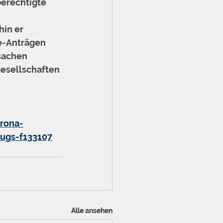
erechtigte 
in er 
e-Anträgen 
sachen 
esellschaften 
rona-
rugs-f133107
Alle ansehen