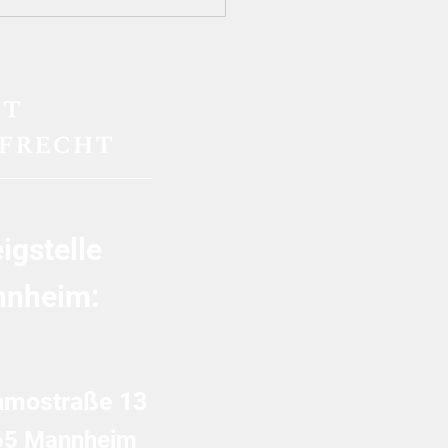
Grenzen der
teuerversagung bei
ssellgeschäften:
lässigkeit der
ektionstheorie“ und
-agit-Einwand im AdV-
ahren
igstelle
nheim:
amostraße 13
65 Mannheim