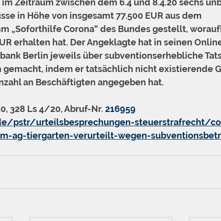
 im Zeitraum zwischen dem 6.4 und 8.4.20 sechs unb
sse in Höhe von insgesamt 77.500 EUR aus dem 
m „Soforthilfe Corona“ des Bundes gestellt, woraufh
UR erhalten hat. Der Angeklagte hat in seinen Onlin
nsbank Berlin jeweils über subventionserhebliche Tat
 gemacht, indem er tatsächlich nicht existierende G
Anzahl an Beschäftigten angegeben hat.
0, 328 Ls 4/20, Abruf-Nr. 
216959
e/pstr/urteilsbesprechungen-steuerstrafrecht/co
mm-ag-tiergarten-verurteilt-wegen-subventionsbet