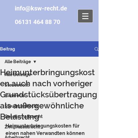
info@ksw-recht.de
06131 464 88 70
Beitrag
Alle Beiträge
Heimunterbringungskost
Alle Beiträge
en auch nach vorheriger
Steuerrecht
Grundstücksübertragung
Bankrecht
als außergewöhnliche
Steuerstrafrecht
Belastung
Gesellschaftsrecht
Heimunterbringungskosten für 
Zivilprozessrecht
einen nahen Verwandten können 
Arbeitsrecht