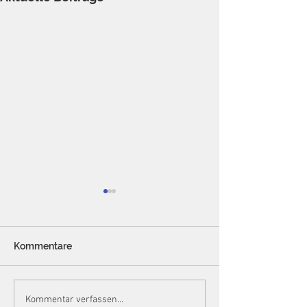
Kommentare
Die strafbefreiende
Die Grenzen de
Kommentar verfassen...