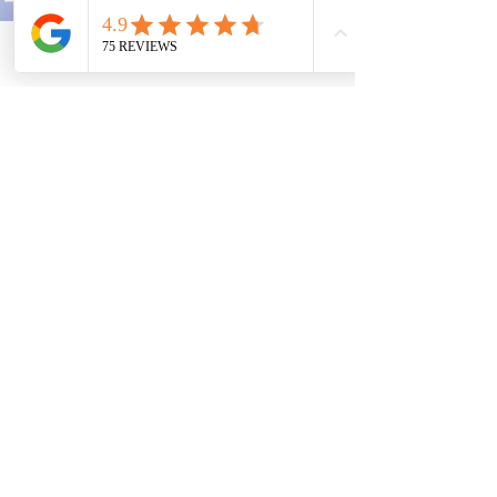
Standorte
Telefon
Email
Adresse
Kanzlei
Mainz:
Mombacher Str. 93
55122 Mainz
06131 464 88 70
Zweigstelle
Frankfurt:
Opernplatz 14
60313 Frankfurt am Main
069 153 294 512