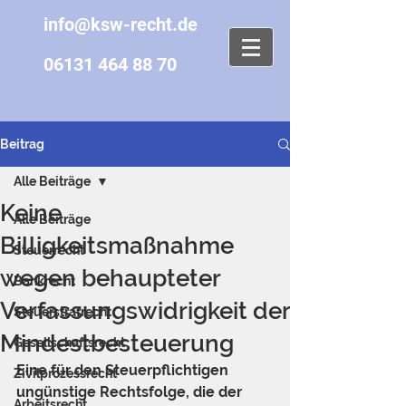
info@ksw-recht.de
06131 464 88 70
Beitrag
Alle Beiträge
Keine
Alle Beiträge
Billigkeitsmaßnahme
Steuerrecht
wegen behaupteter
Bankrecht
Verfassungswidrigkeit der
Steuerstrafrecht
Mindestbesteuerung
Gesellschaftsrecht
Eine für den Steuerpflichtigen 
Zivilprozessrecht
ungünstige Rechtsfolge, die der 
Arbeitsrecht