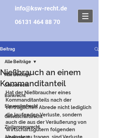
info@ksw-recht.de
06131 464 88 70
Beitrag
Alle Beiträge
Nießbrauch an einem
Alle Beiträge
Kommanditanteil
Steuerrecht
Hat der Nießbraucher eines 
Bankrecht
Kommanditanteils nach der 
Steuerstrafrecht
vertraglichen Abrede nicht lediglich 
die laufenden Verluste, sondern 
Gesellschaftsrecht
auch die aus der Veräußerung von 
Zivilprozessrecht
Wirtschaftsgütern folgenden 
Verluste zu tragen, sind Verluste 
Arbeitsrecht