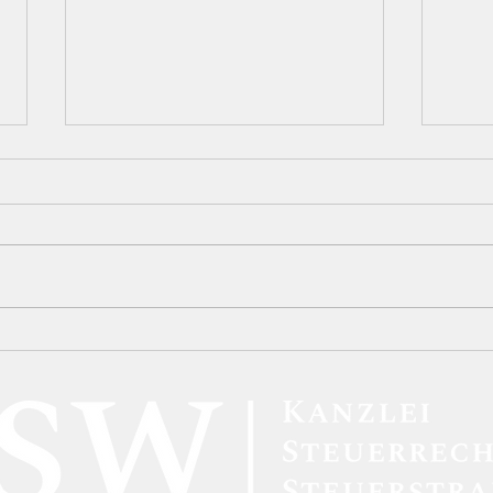
Die strafbefreiende
Die 
Selbstanzeige (§ 371 AO) in
Vors
der Plattformökonomie:
Karu
Eine dogmatische Analyse
Unzu
der Sperrwirkung im Lichte
„Inf
von DAC7
Dolo
Verf