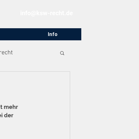
info@ksw-recht.de
Info
recht
t mehr 
i der 