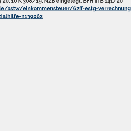
9.20, 10 K 308/19, NZB eingelegt, BFH III B 141/20
de/astw/einkommensteuer/62ff-estg-verrechnung
ialhilfe-n139062