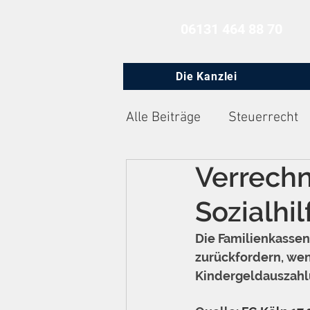
06131 464 88 70
Die Kanzlei
Alle Beiträge
Steuerrecht
Verrechn
Zivilprozessrecht
Arbe
Sozialhil
Die Familienkassen
zurückfordern, wen
Kindergeldauszahlu