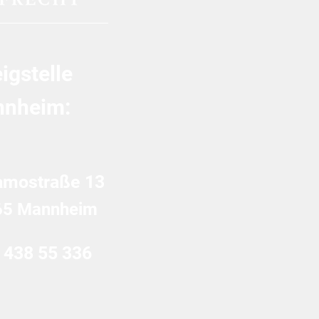
igstelle
nheim:
amostraße 13
65 Mannheim
 438 55 336