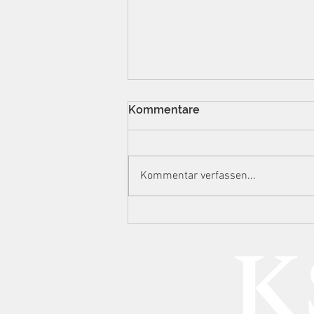
Kommentare
Kommentar verfassen...
Eskalationsstufe
Hausdurchsuchung:
Ermittlungsstrategien der
Steuerfahndung gegen
Content Creator im Lichte
von DAC7