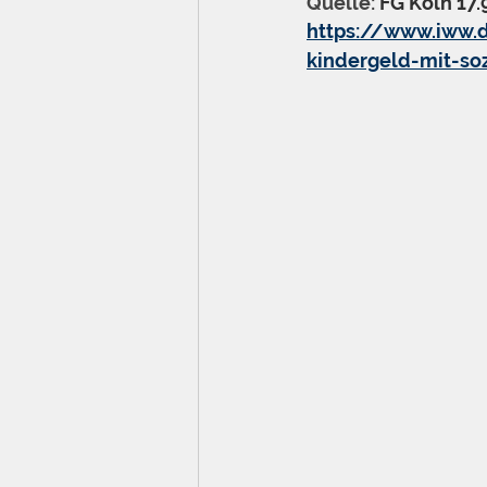
Quelle: 
FG Köln 17.
https://www.iww.
kindergeld-mit-soz