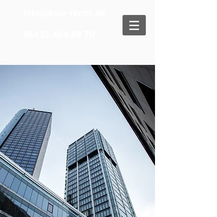
info@ksw-recht.de
06131 464 88 70