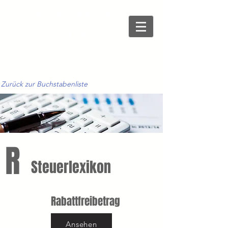
info@ksw-recht.de
06131 464 88 70
Zurück zur Buchstabenliste
R
Steuerlexikon
Rabattfreibetrag
Ansehen