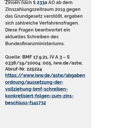
Zinsen nach § 
233a
 AO ab dem 
Zinszahlungszeitraum 2019 gegen 
das Grundgesetz verstößt, ergaben 
sich zahlreiche Verfahrensfragen. 
Diese Fragen beantwortet ein 
aktuelles Schreiben des 
Bundesfinanzministeriums.
Quelle: 
BMF 17.9.21, IV A 3 ‒ S 
0338/19/10004 :005, iww.de/astw, 
Abruf-Nr. 225224
https://www.iww.de/astw/abgaben
ordnung/aussetzung-der-
vollziehung-bmf-schreiben-
konkretisiert-folgen-zum-zins-
beschluss-f141732