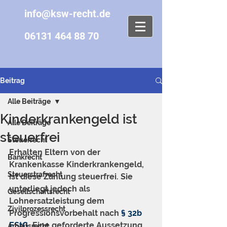
info@ksw-recht.de
06131 464 88 70
Beitrag
Alle Beiträge
Kinderkrankengeld ist
Alle Beiträge
steuerfrei
Steuerrecht
Erhalten Eltern von der 
Bankrecht
Krankenkasse Kinderkrankengeld, 
Steuerstrafrecht
ist diese Zahlung steuerfrei. Sie 
unterliegt jedoch als 
Gesellschaftsrecht
Lohnersatzleistung dem 
Zivilprozessrecht
Progressionsvorbehalt nach 
§ 32b 
EStG
. Eine geforderte Aussetzung 
Arbeitsrecht